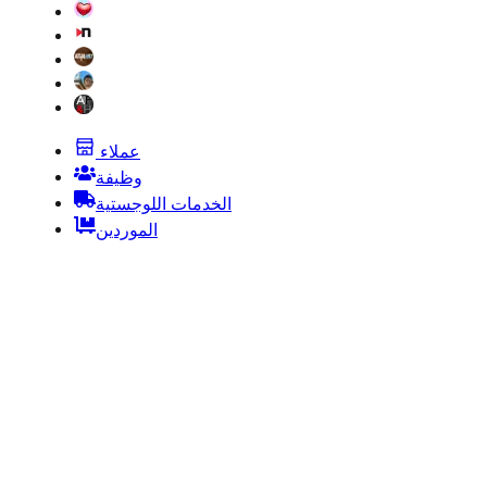
عملاء
وظيفة
الخدمات اللوجستية
الموردين
قانوني |
شكاوي |
معالجة البيانات |
سياسة العائدات |
يضمن
Miami ● New York ● Sydney ● Tel Aviv ● Paris ●
Madrid ● Milan ● Firenze ● Roma ● Medellin ●
Cartagena ● Bogota ● Barranquilla ● Quito ●
Guayaquil ● Lima