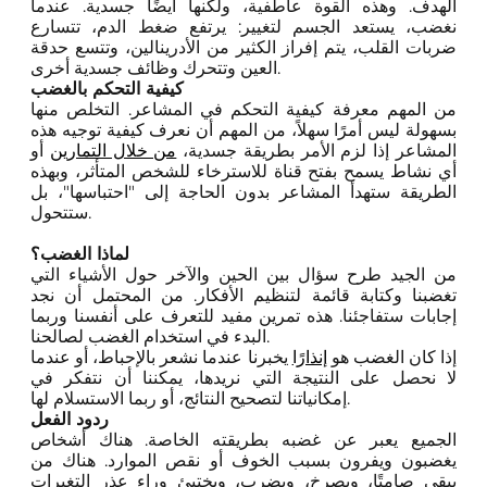
الهدف. وهذه القوة عاطفية، ولكنها أيضًا جسدية. عندما
نغضب، يستعد الجسم لتغيير: يرتفع ضغط الدم، تتسارع
ضربات القلب، يتم إفراز الكثير من الأدرينالين، وتتسع حدقة
العين وتتحرك وظائف جسدية أخرى.
كيفية التحكم بالغضب
من المهم معرفة كيفية التحكم في المشاعر. التخلص منها
بسهولة ليس أمرًا سهلاً، من المهم أن نعرف كيفية توجيه هذه
المشاعر إذا لزم الأمر بطريقة جسدية،
من خلال التمارين
أو
أي نشاط يسمح بفتح قناة للاسترخاء للشخص المتأثر، وبهذه
الطريقة ستهدأ المشاعر بدون الحاجة إلى "احتباسها"، بل
ستتحول.
لماذا الغضب؟
من الجيد طرح سؤال بين الحين والآخر حول الأشياء التي
تغضبنا وكتابة قائمة لتنظيم الأفكار. من المحتمل أن نجد
إجابات ستفاجئنا. هذه تمرين مفيد للتعرف على أنفسنا وربما
البدء في استخدام الغضب لصالحنا.
إذا كان الغضب هو
إنذارًا
يخبرنا عندما نشعر بالإحباط، أو عندما
لا نحصل على النتيجة التي نريدها، يمكننا أن نتفكر في
إمكانياتنا لتصحيح النتائج، أو ربما الاستسلام لها.
ردود الفعل
الجميع يعبر عن غضبه بطريقته الخاصة. هناك أشخاص
يغضبون ويفرون بسبب الخوف أو نقص الموارد. هناك من
يبقى صامتًا، ويصرخ، ويضرب، ويختبئ وراء عذر التغيرات