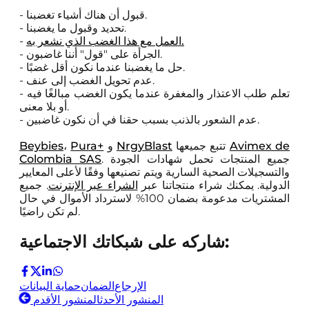
- قبول أن هناك أشياء تغضبنا.
- تحديد وقبول ما يغضبنا.
العمل مع هذا الغضب الذي نشعر به.
-
- الجرأة على "قول" أننا غاضبون.
- حل ما يغضبنا عندما نكون أقل غضبًا.
- عدم تحويل الغضب إلى عنف.
- تعلم طلب الاعتذار والمغفرة عندما يكون الغضب مبالغًا فيه
أو بلا معنى.
- عدم الشعور بالذنب بسبب حقنا في أن نكون غاضبين.
Avimex de
تتبع جميعها
NrgyBlast
و
Pura+
،
Beybies
. جميع المنتجات تحمل شهادات الجودة
Colombia SAS
والتسجيلات الصحية السارية ويتم تصنيعها وفقًا لأعلى المعايير
الدولية. يمكنك شراء منتجاتنا عبر
الشراء عبر الإنترنت
. جميع
المشتريات مدعومة بضمان 100% لاسترداد الأموال في حال
لم تكن راضيًا.
شاركه على شبكاتك الاجتماعية:
الإرجاع
الضمان
حماية البيانات
المنشور الأحدث
المنشور الأقدم