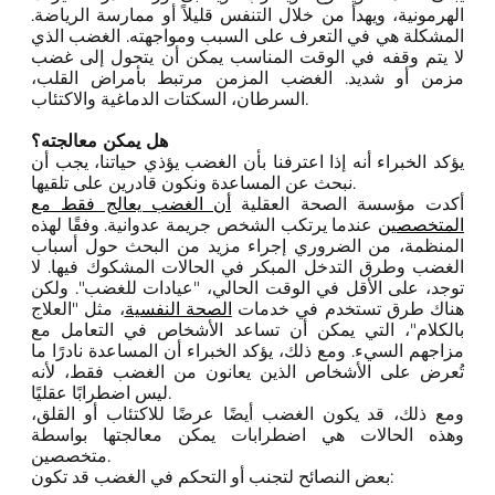
الهرمونية، ويهدأ من خلال التنفس قليلاً أو ممارسة الرياضة.
المشكلة هي في التعرف على السبب ومواجهته. الغضب الذي
لا يتم وقفه في الوقت المناسب يمكن أن يتحول إلى غضب
مزمن أو شديد. الغضب المزمن مرتبط بأمراض القلب،
السرطان، السكتات الدماغية والاكتئاب.
هل يمكن معالجته؟
يؤكد الخبراء أنه إذا اعترفنا بأن الغضب يؤذي حياتنا، يجب أن
نبحث عن المساعدة ونكون قادرين على تلقيها.
أكدت مؤسسة الصحة العقلية
أن الغضب يعالج فقط مع
المتخصصين
عندما يرتكب الشخص جريمة عدوانية. وفقًا لهذه
المنظمة، من الضروري إجراء مزيد من البحث حول أسباب
الغضب وطرق التدخل المبكر في الحالات المشكوك فيها. لا
توجد، على الأقل في الوقت الحالي، "عيادات للغضب". ولكن
هناك طرق تستخدم في خدمات
الصحة النفسية
، مثل "العلاج
بالكلام"، التي يمكن أن تساعد الأشخاص في التعامل مع
مزاجهم السيء. ومع ذلك، يؤكد الخبراء أن المساعدة نادرًا ما
تُعرض على الأشخاص الذين يعانون من الغضب فقط، لأنه
ليس اضطرابًا عقليًا.
ومع ذلك، قد يكون الغضب أيضًا عرضًا للاكتئاب أو القلق،
وهذه الحالات هي اضطرابات يمكن معالجتها بواسطة
متخصصين.
بعض النصائح لتجنب أو التحكم في الغضب قد تكون: