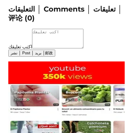
التعليقات │ Comments │ تعليقات │
评论
(
0
)
اكتب تعليقك
نشر │ Post │ بريد │邮政